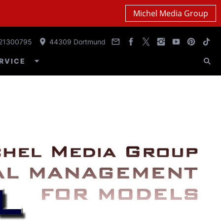
Michel Media Group
21300795
44309 Dortmund
RVICE