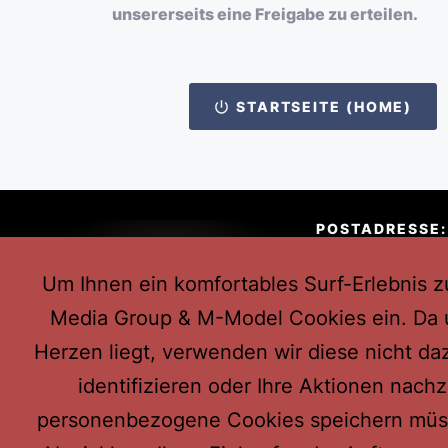
unsererseits eine Freigabe zu erteilen.
STARTSEITE (HOME)
POSTADRESSE:
Michel Med
Um Ihnen ein komfortables Surf-Erlebnis zu
Klaus Miche
Media Group & M-Model Cookies ein. Da u
Max-Michall
Herzen liegt, verwenden wir diese nicht da
identifizieren oder Ihre Aktionen nach
44309 Dor
personenbezogene Cookies speichern müsse