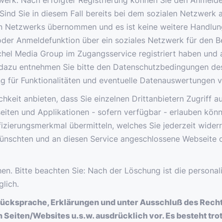
zwerk. Nach erfolgter Registrierung können Sie den Anmeld
Sind Sie in diesem Fall bereits bei dem sozialen Netzwerk
n Netzwerks übernommen und es ist keine weitere Handlung I
 oder Anmeldefunktion über ein soziales Netzwerk für den B
 Michel Media Group im Zugangsservice registriert haben un
 dazu entnehmen Sie bitte den Datenschutzbedingungen des
für Funktionalitäten und eventuelle Datenauswertungen vo
hkeit anbieten, dass Sie einzelnen Drittanbietern Zugriff 
ten und Applikationen - sofern verfügbar - erlauben könne
izierungsmerkmal übermitteln, welches Sie jederzeit widerr
ewünschten und an diesen Service angeschlossene Webseite 
hen. Bitte beachten Sie: Nach der Löschung ist die persona
lich.
Rücksprache, Erklärungen und unter Ausschluß des Recht
Seiten/Websites u.s.w. ausdrücklich vor. Es besteht trot