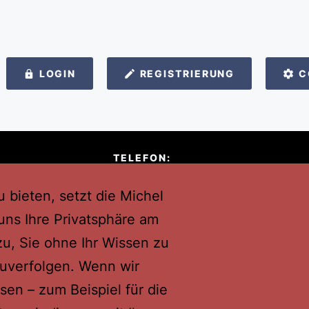
LOGIN
REGISTRIERUNG
C
TELEFON:
ia Group
+49 (0) 162 - 1300795
 bieten, setzt die Michel
l
ns Ihre Privatsphäre am
ek-Str. 1
zu, Sie ohne Ihr Wissen zu
zuverfolgen. Wenn wir
tmund
n – zum Beispiel für die
© 2026
Michel Media Group
,